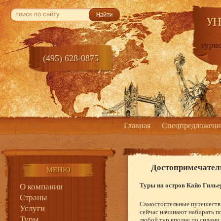
(495) 628-0875
Главная
Спецпредложени
Достопримечател
МЕНЮ
Туры на остров Кайо Гилье
О компании
Страны
Самостоятельные путешестви
Услуги
сейчас начинают набирать по
Туры
любой тур вполне по силами