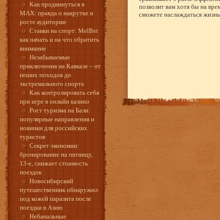
Как продвинуться в
позволит вам хотя бы на врем
MAX: правда о накрутке и
сможете наслаждаться жизнь
росте аудитории
Ставки на спорт: MelBet
как начать и на что обратить
внимание
Незабываемые
приключения на Кавказе – от
пеших походов до
экстремального спорта
Как контролировать себя
при игре в онлайн казино
Рост туризма на Бали:
популярные направления и
новинки для российских
туристов
Секрет экономии:
бронирование на пятницу,
13-е, снижает стоимость
поездок
Новосибирский
путешественник обнаружил
под кожей паразита после
поездки в Азию
Небанальные