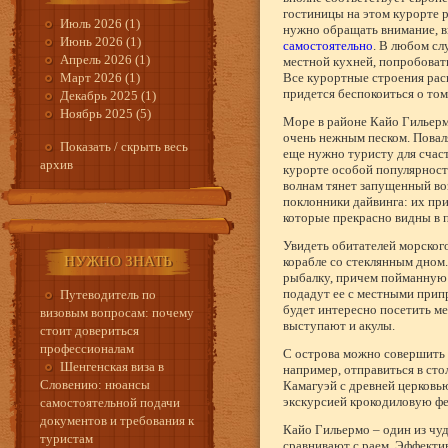
гостиницы на этом курорте ра
Июль 2026 (1)
нужно обращать внимание, 
Июнь 2026 (1)
самостоятельно
. В любом сл
Апрель 2026 (1)
местной кухней, попробоват
Март 2026 (1)
Все курортные строения расп
придется беспокоиться о том
Декабрь 2025 (1)
Ноябрь 2025 (5)
Море в районе Кайо Гильерм
очень нежным песком. Поваля
Показать / скрыть весь
еще нужно туристу для счас
архив
курорте особой популярност
волнам тянет запущенный во
поклонники дайвинга: их пр
которые прекрасно видны в 
Увидеть обитателей морског
НУЖНО ЗНАТЬ
корабле со стеклянным дном.
рыбалку, причем пойманную в
подадут ее с местными прип
Путеводитель по
будет интересно посетить м
визовым вопросам: почему
выступают и акулы.
стоит довериться
профессионалам
С острова можно совершить 
Шенгенская виза в
например, отправиться в сто
Словению: нюансы
Камагуэй с древней церковью
экскурсией крокодиловую фе
самостоятельной подачи
документов и требования к
Кайо Гильермо – один из чу
туристам
сравнивают с раем. Эффекти