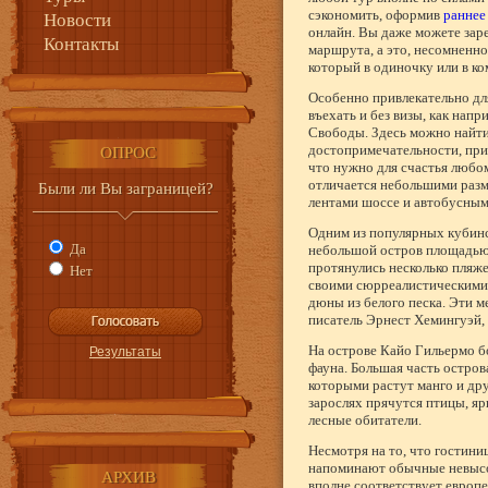
сэкономить, оформив
раннее
Новости
онлайн. Вы даже можете заре
Контакты
маршрута, а это, несомненно
который в одиночку или в ко
Особенно привлекательно дл
въехать и без визы, как нап
Свободы. Здесь можно найт
достопримечательности, прив
ОПРОС
что нужно для счастья любом
отличается небольшими разме
Были ли Вы заграницей?
лентами шоссе и автобусным
Одним из популярных кубинс
Да
небольшой остров площадью в
протянулись несколько пляже
Нет
своими сюрреалистическими
дюны из белого песка. Эти м
писатель Эрнест Хемингуэй, н
На острове Кайо Гильермо бо
фауна. Большая часть остров
которыми растут манго и дру
зарослях прячутся птицы, я
лесные обитатели.
Несмотря на то, что гостини
напоминают обычные невысоки
АРХИВ
вполне соответствует европе